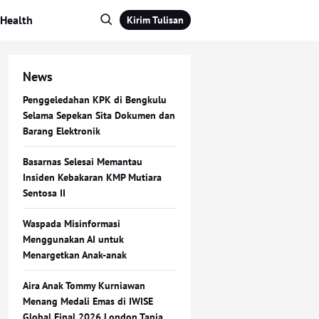
Health
Kirim Tulisan
News
Penggeledahan KPK di Bengkulu
Selama Sepekan Sita Dokumen dan
Barang Elektronik
Basarnas Selesai Memantau
Insiden Kebakaran KMP Mutiara
Sentosa II
Waspada Misinformasi
Menggunakan AI untuk
Menargetkan Anak-anak
Aira Anak Tommy Kurniawan
Menang Medali Emas di IWISE
Global Final 2026 London Tania