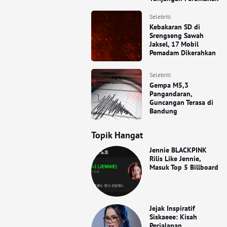
Selebriti
Kebakaran SD di
Srengseng Sawah
Jaksel, 17 Mobil
Pemadam Dikerahkan
Selebriti
Gempa M5,3
Pangandaran,
Guncangan Terasa di
Bandung
Topik Hangat
Jennie BLACKPINK
Rilis Like Jennie,
Masuk Top 5 Billboard
Jejak Inspiratif
Siskaeee: Kisah
Perjalanan,