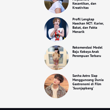
Kecantikan, dan
Kreativitas
Profil Lengkap
Haechan NCT: Karier,
Bakat, dan Fakta
Menarik
Rekomendasi Model
Baju Kebaya Anak
Perempuan Terbaru
Sanha Astro Siap
Mengguncang Dunia
Gastronomi di Film
‘Suunjapbang’