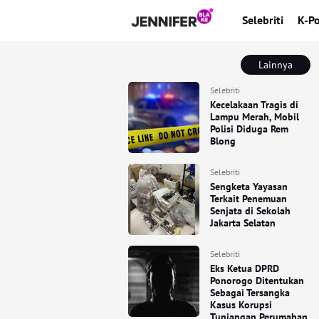
Selebriti
K-P
Lainnya
Selebriti
Kecelakaan Tragis di
Lampu Merah, Mobil
Polisi Diduga Rem
Blong
Selebriti
Sengketa Yayasan
Terkait Penemuan
Senjata di Sekolah
Jakarta Selatan
Selebriti
Eks Ketua DPRD
Ponorogo Ditentukan
Sebagai Tersangka
Kasus Korupsi
Tunjangan Perumahan