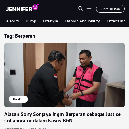
Kirim Tulisan
Selebriti
K-Pop
Lifestyle
Fashion And Beauty
Entertainme
Tag:
Berperan
Health
Alasan Sony Sonjaya Ingin Berperan sebagai Justice
Collaborator dalam Kasus BGN
JenniferBlake
Juni 5, 2026