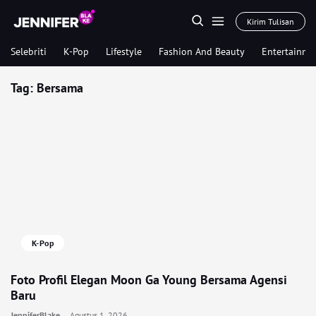
Kirim Tulisan
Selebriti
K-Pop
Lifestyle
Fashion And Beauty
Entertainme
Tag:
Bersama
K-Pop
Foto Profil Elegan Moon Ga Young Bersama Agensi
Baru
JenniferBlake
Agustus 1, 2026