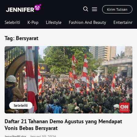
Kirim Tulisan
Selebriti
K-Pop
Lifestyle
Fashion And Beauty
Entertainme
Tag:
Bersyarat
Selebriti
Daftar 21 Tahanan Demo Agustus yang Mendapat
Vonis Bebas Bersyarat
JenniferBlake
Januari 30, 2026