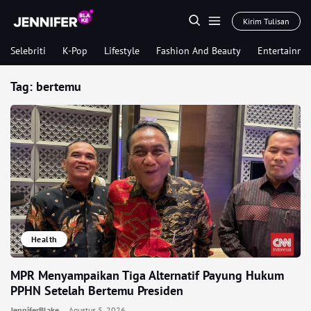
Kirim Tulisan
Selebriti
K-Pop
Lifestyle
Fashion And Beauty
Entertainme
Tag:
bertemu
Health
MPR Menyampaikan Tiga Alternatif Payung Hukum
PPHN Setelah Bertemu Presiden
JenniferBlake
Agustus 5, 2026