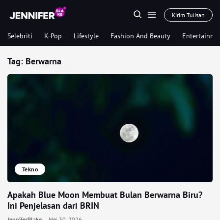
Kirim Tulisan
Selebriti
K-Pop
Lifestyle
Fashion And Beauty
Entertainme
Tag:
Berwarna
Tekno
Apakah Blue Moon Membuat Bulan Berwarna Biru?
Ini Penjelasan dari BRIN
JenniferBlake
Mei 30, 2026