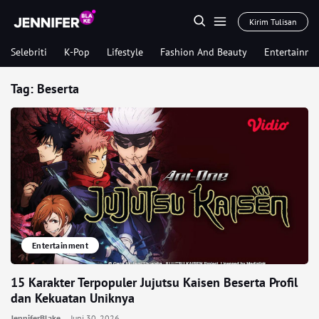
Kirim Tulisan
Selebriti
K-Pop
Lifestyle
Fashion And Beauty
Entertainme
Tag:
Beserta
Entertainment
15 Karakter Terpopuler Jujutsu Kaisen Beserta Profil
dan Kekuatan Uniknya
JenniferBlake
Juni 30, 2026