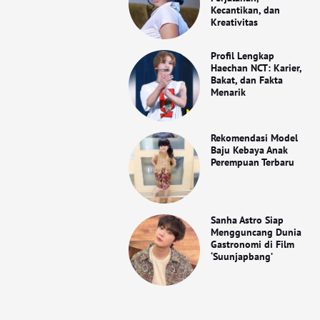
Kecantikan, dan
Kreativitas
Profil Lengkap
Haechan NCT: Karier,
Bakat, dan Fakta
Menarik
Rekomendasi Model
Baju Kebaya Anak
Perempuan Terbaru
Sanha Astro Siap
Mengguncang Dunia
Gastronomi di Film
‘Suunjapbang’