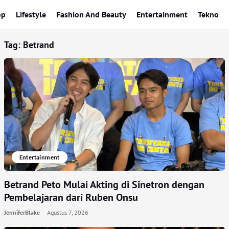
op
Lifestyle
Fashion And Beauty
Entertainment
Tekno
Tag:
Betrand
Entertainment
Betrand Peto Mulai Akting di Sinetron dengan
Pembelajaran dari Ruben Onsu
JenniferBlake
Agustus 7, 2026