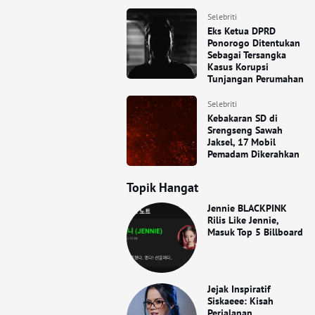
Selebriti
Eks Ketua DPRD
Ponorogo Ditentukan
Sebagai Tersangka
Kasus Korupsi
Tunjangan Perumahan
Selebriti
Kebakaran SD di
Srengseng Sawah
Jaksel, 17 Mobil
Pemadam Dikerahkan
Topik Hangat
Jennie BLACKPINK
Rilis Like Jennie,
Masuk Top 5 Billboard
Jejak Inspiratif
Siskaeee: Kisah
Perjalanan,