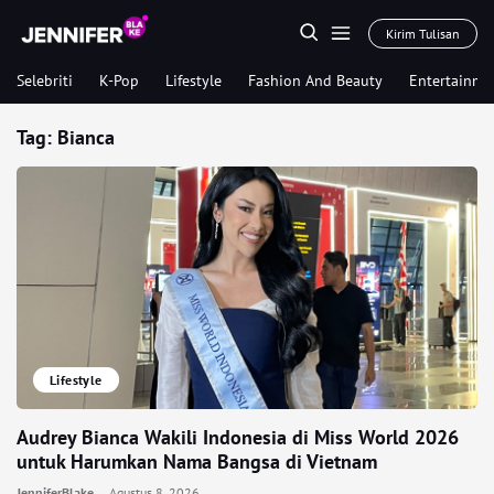
Kirim Tulisan
Selebriti
K-Pop
Lifestyle
Fashion And Beauty
Entertainme
Tag:
Bianca
Lifestyle
Audrey Bianca Wakili Indonesia di Miss World 2026
untuk Harumkan Nama Bangsa di Vietnam
JenniferBlake
Agustus 8, 2026