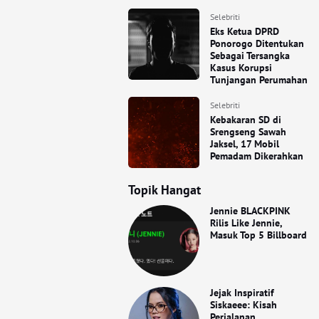
Selebriti
Eks Ketua DPRD
Ponorogo Ditentukan
Sebagai Tersangka
Kasus Korupsi
Tunjangan Perumahan
Selebriti
Kebakaran SD di
Srengseng Sawah
Jaksel, 17 Mobil
Pemadam Dikerahkan
Topik Hangat
Jennie BLACKPINK
Rilis Like Jennie,
Masuk Top 5 Billboard
Jejak Inspiratif
Siskaeee: Kisah
Perjalanan,