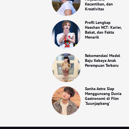
Kecantikan, dan
Kreativitas
Profil Lengkap
Haechan NCT: Karier,
Bakat, dan Fakta
Menarik
Rekomendasi Model
Baju Kebaya Anak
Perempuan Terbaru
Sanha Astro Siap
Mengguncang Dunia
Gastronomi di Film
‘Suunjapbang’