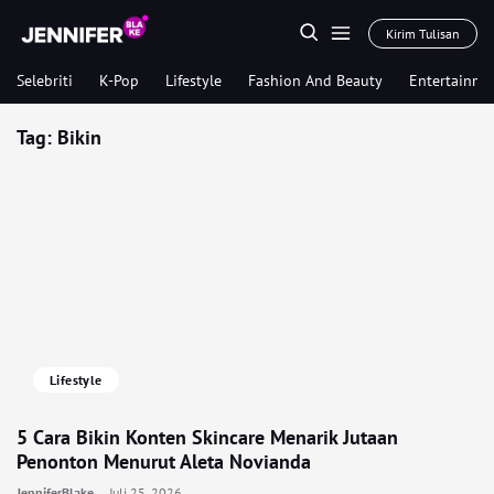
Kirim Tulisan
Selebriti
K-Pop
Lifestyle
Fashion And Beauty
Entertainme
Tag:
Bikin
Lifestyle
5 Cara Bikin Konten Skincare Menarik Jutaan
Penonton Menurut Aleta Novianda
JenniferBlake
Juli 25, 2026