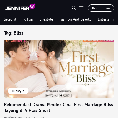
Kirim Tulisan
Selebriti
K-Pop
Lifestyle
Fashion And Beauty
Entertainme
Tag:
Bliss
Lifestyle
Rekomendasi Drama Pendek Cina, First Marriage Bliss
Tayang di V Plus Short
JenniferBlake
Juni 26, 2026