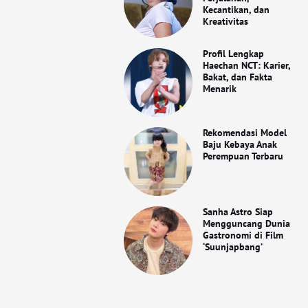
Kecantikan, dan
Kreativitas
Profil Lengkap
Haechan NCT: Karier,
Bakat, dan Fakta
Menarik
Rekomendasi Model
Baju Kebaya Anak
Perempuan Terbaru
Sanha Astro Siap
Mengguncang Dunia
Gastronomi di Film
‘Suunjapbang’