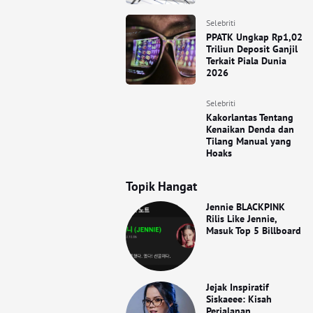
Selebriti
PPATK Ungkap Rp1,02
Triliun Deposit Ganjil
Terkait Piala Dunia
2026
Selebriti
Kakorlantas Tentang
Kenaikan Denda dan
Tilang Manual yang
Hoaks
Topik Hangat
Jennie BLACKPINK
Rilis Like Jennie,
Masuk Top 5 Billboard
Jejak Inspiratif
Siskaeee: Kisah
Perjalanan,