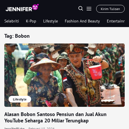
Kirim Tulisan
Selebriti
K-Pop
Lifestyle
Fashion And Beauty
Entertainme
Tag:
Bobon
Lifestyle
Alasan Bobon Santoso Pensiun dan Jual Akun
YouTube Seharga 20 Miliar Terungkap
JenniferBlake
Februari 15, 2026