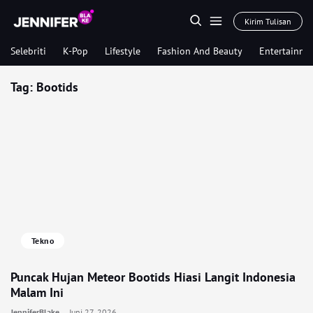
Kirim Tulisan
Selebriti
K-Pop
Lifestyle
Fashion And Beauty
Entertainme
Tag:
Bootids
Tekno
Puncak Hujan Meteor Bootids Hiasi Langit Indonesia
Malam Ini
JenniferBlake
Juni 27, 2026