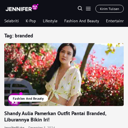
Kirim Tulisan
Selebriti
K-Pop
Lifestyle
Fashion And Beauty
Entertainme
Tag:
branded
Fashion And Beauty
Shandy Aulia Pamerkan Outfit Pantai Branded,
Liburannya Bikin Iri!
JenniferBlake
Desember 5, 2024