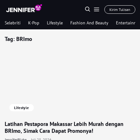
Kirim Tulisan
Selebriti
K-Pop
Lifestyle
Fashion And Beauty
Entertainme
Tag:
BRImo
Lifestyle
Latihan Pestapora Makassar Lebih Murah dengan
BRImo, Simak Cara Dapat Promonya!
JenniferBlake
Juli 25, 2026