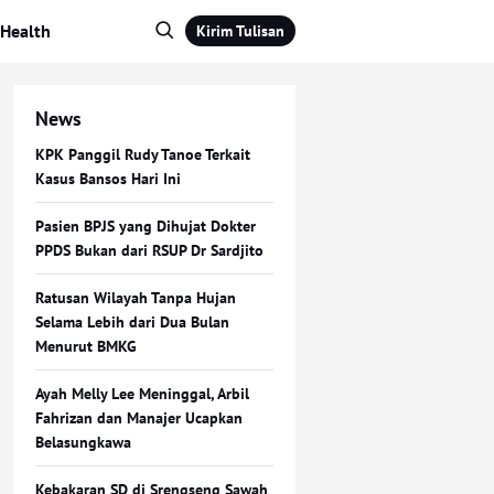
Health
Kirim Tulisan
News
KPK Panggil Rudy Tanoe Terkait
Kasus Bansos Hari Ini
Pasien BPJS yang Dihujat Dokter
PPDS Bukan dari RSUP Dr Sardjito
Ratusan Wilayah Tanpa Hujan
Selama Lebih dari Dua Bulan
Menurut BMKG
Ayah Melly Lee Meninggal, Arbil
Fahrizan dan Manajer Ucapkan
Belasungkawa
Kebakaran SD di Srengseng Sawah