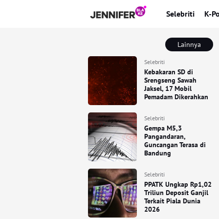
Selebriti
K-P
Lainnya
Selebriti
Kebakaran SD di
Srengseng Sawah
Jaksel, 17 Mobil
Pemadam Dikerahkan
Selebriti
Gempa M5,3
Pangandaran,
Guncangan Terasa di
Bandung
Selebriti
PPATK Ungkap Rp1,02
Triliun Deposit Ganjil
Terkait Piala Dunia
2026