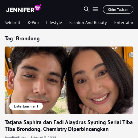
Kirim Tulisan
Selebriti
K-Pop
Lifestyle
Fashion And Beauty
Entertainme
Tag:
Brondong
Entertainment
Tatjana Saphira dan Fadi Alaydrus Syuting Serial Tiba
Tiba Brondong, Chemistry Diperbincangkan
JenniferBlake
Februari 5, 2026