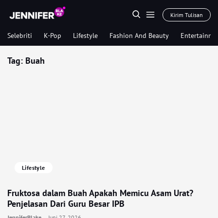
Kirim Tulisan
Selebriti
K-Pop
Lifestyle
Fashion And Beauty
Entertainme
Tag:
Buah
Lifestyle
Fruktosa dalam Buah Apakah Memicu Asam Urat?
Penjelasan Dari Guru Besar IPB
JenniferBlake
Juni 27, 2026