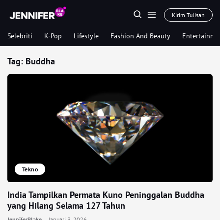
Kirim Tulisan
Selebriti
K-Pop
Lifestyle
Fashion And Beauty
Entertainme
Tag:
Buddha
Tekno
India Tampilkan Permata Kuno Peninggalan Buddha
yang Hilang Selama 127 Tahun
JenniferBlake
Januari 3, 2026