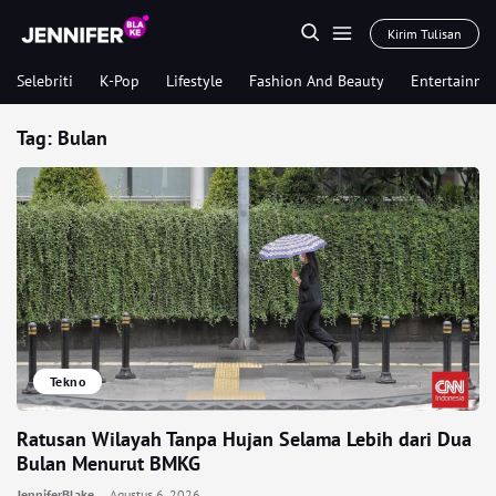
Kirim Tulisan
Selebriti
K-Pop
Lifestyle
Fashion And Beauty
Entertainme
Tag:
Bulan
Tekno
Ratusan Wilayah Tanpa Hujan Selama Lebih dari Dua
Bulan Menurut BMKG
JenniferBlake
Agustus 6, 2026