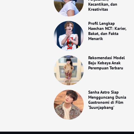
Kecantikan, dan
Kreativitas
Profil Lengkap
Haechan NCT: Karier,
Bakat, dan Fakta
Menarik
Rekomendasi Model
Baju Kebaya Anak
Perempuan Terbaru
Sanha Astro Siap
Mengguncang Dunia
Gastronomi di Film
‘Suunjapbang’