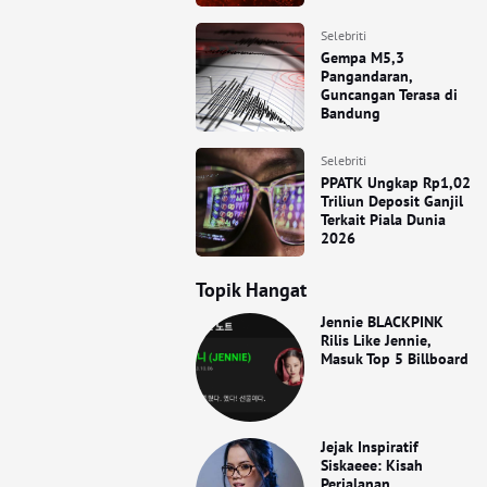
Selebriti
Gempa M5,3
Pangandaran,
Guncangan Terasa di
Bandung
Selebriti
PPATK Ungkap Rp1,02
Triliun Deposit Ganjil
Terkait Piala Dunia
2026
Topik Hangat
Jennie BLACKPINK
Rilis Like Jennie,
Masuk Top 5 Billboard
Jejak Inspiratif
Siskaeee: Kisah
Perjalanan,