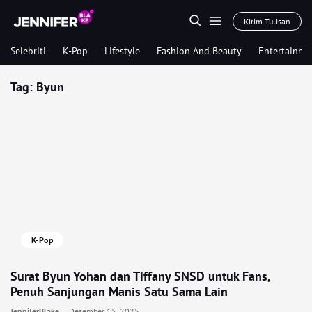
Kirim Tulisan
Selebriti
K-Pop
Lifestyle
Fashion And Beauty
Entertainme
Tag:
Byun
K-Pop
Surat Byun Yohan dan Tiffany SNSD untuk Fans,
Penuh Sanjungan Manis Satu Sama Lain
JenniferBlake
Desember 15, 2025