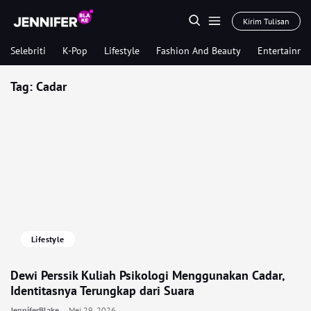
Kirim Tulisan
Selebriti
K-Pop
Lifestyle
Fashion And Beauty
Entertainme
Tag:
Cadar
Lifestyle
Dewi Perssik Kuliah Psikologi Menggunakan Cadar,
Identitasnya Terungkap dari Suara
JenniferBlake
Mei 29, 2026