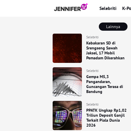
Selebriti
K-P
Lainnya
Selebriti
Kebakaran SD di
Srengseng Sawah
Jaksel, 17 Mobil
Pemadam Dikerahkan
Selebriti
Gempa M5,3
Pangandaran,
Guncangan Terasa di
Bandung
Selebriti
PPATK Ungkap Rp1,02
Triliun Deposit Ganjil
Terkait Piala Dunia
2026