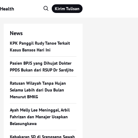
Health
Kirim Tulisan
News
KPK Panggil Rudy Tanoe Terkait
Kasus Bansos Hari Ini
Pasien BPJS yang Dihujat Dokter
PPDS Bukan dari RSUP Dr Sardjito
Ratusan Wilayah Tanpa Hujan
Selama Lebih dari Dua Bulan
Menurut BMKG
Ayah Melly Lee Meninggal, Arbil
Fahrizan dan Manajer Ucapkan
Belasungkawa
Kebakaran SD di Srengseng Sawah