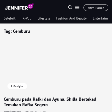
Kirim Tulisan
Selebriti
K-Pop
Lifestyle
Fashion And Beauty
Entertainme
Tag:
Cemburu
Lifestyle
Cemburu pada Rafki dan Ayuna, Shilla Bertekad
Temukan Rafka Segera
JenniferBlake
Januari 21, 2026