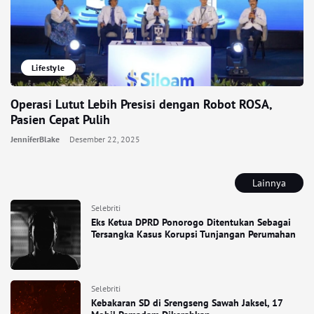
Lifestyle
Operasi Lutut Lebih Presisi dengan Robot ROSA,
Pasien Cepat Pulih
JenniferBlake
Desember 22, 2025
Lainnya
Selebriti
Eks Ketua DPRD Ponorogo Ditentukan Sebagai
Tersangka Kasus Korupsi Tunjangan Perumahan
Selebriti
Kebakaran SD di Srengseng Sawah Jaksel, 17