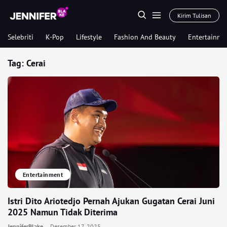
Kirim Tulisan
Selebriti
K-Pop
Lifestyle
Fashion And Beauty
Entertainme
Tag:
Cerai
Entertainment
Istri Dito Ariotedjo Pernah Ajukan Gugatan Cerai Juni
2025 Namun Tidak Diterima
JenniferBlake
Desember 17, 2025