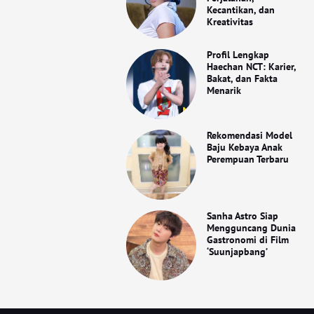
Kecantikan, dan
Kreativitas
Profil Lengkap
Haechan NCT: Karier,
Bakat, dan Fakta
Menarik
Rekomendasi Model
Baju Kebaya Anak
Perempuan Terbaru
Sanha Astro Siap
Mengguncang Dunia
Gastronomi di Film
‘Suunjapbang’