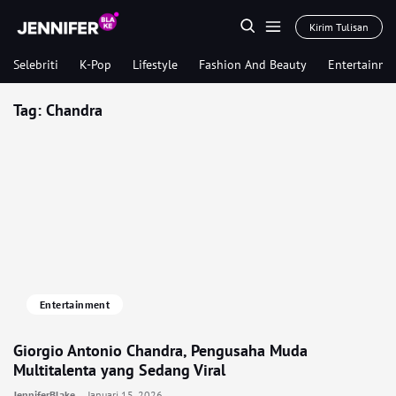
Kirim Tulisan
Selebriti
K-Pop
Lifestyle
Fashion And Beauty
Entertainme
Tag:
Chandra
Entertainment
Giorgio Antonio Chandra, Pengusaha Muda
Multitalenta yang Sedang Viral
JenniferBlake
Januari 15, 2026