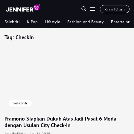
Kirim Tulisan
Selebriti
K-Pop
Lifestyle
Fashion And Beauty
Entertainme
Tag:
CheckIn
Selebriti
Pramono Siapkan Dukuh Atas Jadi Pusat 6 Moda
dengan Usulan City Check-In
JenniferBlake
Juni 21, 2026