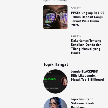
Selebriti
PPATK Ungkap Rp1,02
Triliun Deposit Ganjil
Terkait Piala Dunia
2026
Selebriti
Kakorlantas Tentang
Kenaikan Denda dan
Tilang Manual yang
Hoaks
Topik Hangat
Jennie BLACKPINK
Rilis Like Jennie,
Masuk Top 5 Billboard
Jejak Inspiratif
Siskaeee: Kisah
Perjalanan,