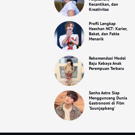
Kecantikan, dan
Kreativitas
Profil Lengkap
Haechan NCT: Karier,
Bakat, dan Fakta
Menarik
Rekomendasi Model
Baju Kebaya Anak
Perempuan Terbaru
Sanha Astro Siap
Mengguncang Dunia
Gastronomi di Film
‘Suunjapbang’