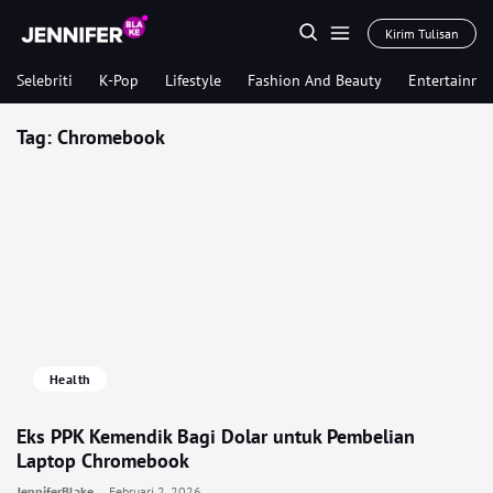
Kirim Tulisan
Selebriti
K-Pop
Lifestyle
Fashion And Beauty
Entertainme
Tag:
Chromebook
Health
Eks PPK Kemendik Bagi Dolar untuk Pembelian
Laptop Chromebook
JenniferBlake
Februari 2, 2026