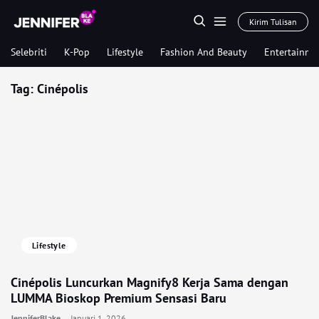
Kirim Tulisan
Selebriti
K-Pop
Lifestyle
Fashion And Beauty
Entertainme
Tag:
Cinépolis
Lifestyle
Cinépolis Luncurkan Magnify8 Kerja Sama dengan
LUMMA Bioskop Premium Sensasi Baru
JenniferBlake
Januari 1, 2026