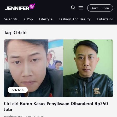
Kirim Tulisan
Selebriti
K-Pop
Lifestyle
Fashion And Beauty
Entertainme
Tag:
Ciriciri
Selebriti
Ciri-ciri Buron Kasus Penyiksaan Dibanderol Rp250
Juta
JenniferBlake
Juni 23, 2026