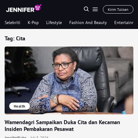
Kirim Tulisan
Selebriti
K-Pop
Lifestyle
Fashion And Beauty
Entertainme
Tag:
Cita
Health
Wamendagri Sampaikan Duka Cita dan Kecaman
Insiden Pembakaran Pesawat
JenniferBlake
Juli 3, 2026