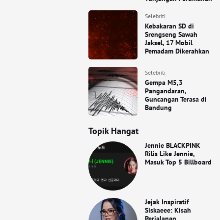
Selebriti
Kebakaran SD di
Srengseng Sawah
Jaksel, 17 Mobil
Pemadam Dikerahkan
Selebriti
Gempa M5,3
Pangandaran,
Guncangan Terasa di
Bandung
Topik Hangat
Jennie BLACKPINK
Rilis Like Jennie,
Masuk Top 5 Billboard
Jejak Inspiratif
Siskaeee: Kisah
Perjalanan,