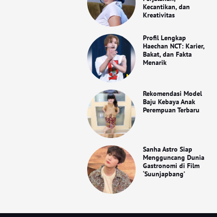
Kecantikan, dan
Kreativitas
Profil Lengkap
Haechan NCT: Karier,
Bakat, dan Fakta
Menarik
Rekomendasi Model
Baju Kebaya Anak
Perempuan Terbaru
Sanha Astro Siap
Mengguncang Dunia
Gastronomi di Film
‘Suunjapbang’