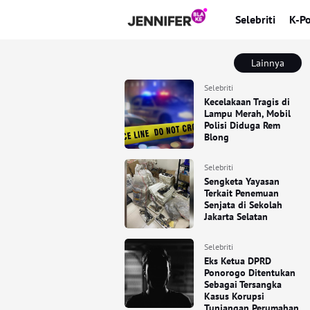
Selebriti
K-P
Lainnya
Selebriti
Kecelakaan Tragis di
Lampu Merah, Mobil
Polisi Diduga Rem
Blong
Selebriti
Sengketa Yayasan
Terkait Penemuan
Senjata di Sekolah
Jakarta Selatan
Selebriti
Eks Ketua DPRD
Ponorogo Ditentukan
Sebagai Tersangka
Kasus Korupsi
Tunjangan Perumahan