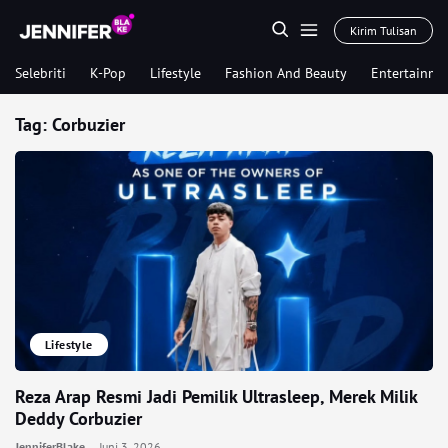
Kirim Tulisan
Selebriti
K-Pop
Lifestyle
Fashion And Beauty
Entertainme
Tag:
Corbuzier
Lifestyle
Reza Arap Resmi Jadi Pemilik Ultrasleep, Merek Milik
Deddy Corbuzier
JenniferBlake
Juni 3, 2026