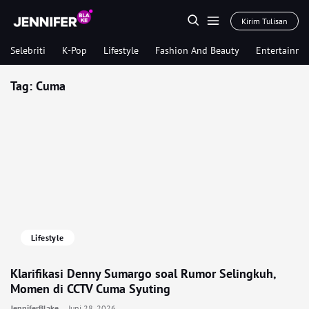
Kirim Tulisan
Selebriti
K-Pop
Lifestyle
Fashion And Beauty
Entertainme
Tag:
Cuma
Lifestyle
Klarifikasi Denny Sumargo soal Rumor Selingkuh,
Momen di CCTV Cuma Syuting
JenniferBlake
Juni 28, 2026