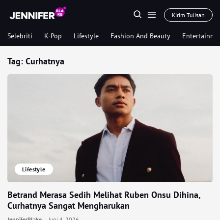
Kirim Tulisan
Selebriti
K-Pop
Lifestyle
Fashion And Beauty
Entertainme
Tag:
Curhatnya
Lifestyle
Betrand Merasa Sedih Melihat Ruben Onsu Dihina,
Curhatnya Sangat Mengharukan
JenniferBlake
Juni 4, 2026