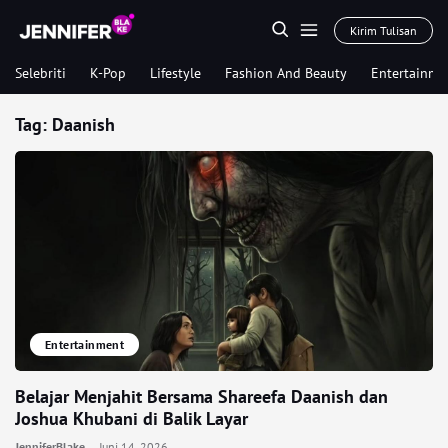
Kirim Tulisan
Selebriti
K-Pop
Lifestyle
Fashion And Beauty
Entertainme
Tag:
Daanish
Entertainment
Belajar Menjahit Bersama Shareefa Daanish dan
Joshua Khubani di Balik Layar
JenniferBlake
Juni 14, 2026