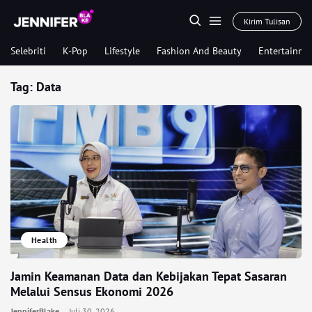
Kirim Tulisan
Selebriti
K-Pop
Lifestyle
Fashion And Beauty
Entertainme
Tag:
Data
Health
Jamin Keamanan Data dan Kebijakan Tepat Sasaran
Melalui Sensus Ekonomi 2026
JenniferBlake
Juli 30, 2026