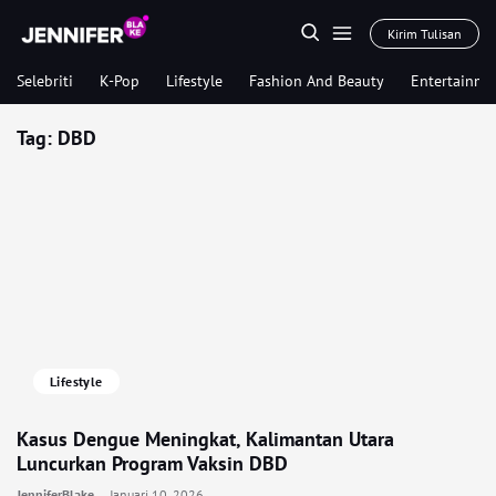
Kirim Tulisan
Selebriti
K-Pop
Lifestyle
Fashion And Beauty
Entertainme
Tag:
DBD
Lifestyle
Kasus Dengue Meningkat, Kalimantan Utara
Luncurkan Program Vaksin DBD
JenniferBlake
Januari 10, 2026