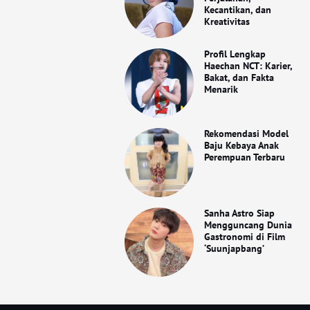
Kecantikan, dan
Kreativitas
Profil Lengkap
Haechan NCT: Karier,
Bakat, dan Fakta
Menarik
Rekomendasi Model
Baju Kebaya Anak
Perempuan Terbaru
Sanha Astro Siap
Mengguncang Dunia
Gastronomi di Film
‘Suunjapbang’