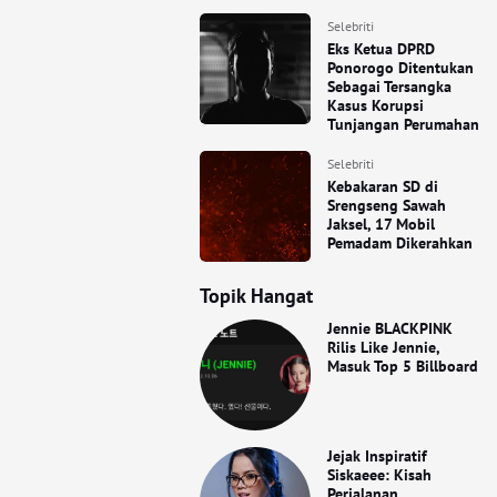
Selebriti
Eks Ketua DPRD
Ponorogo Ditentukan
Sebagai Tersangka
Kasus Korupsi
Tunjangan Perumahan
Selebriti
Kebakaran SD di
Srengseng Sawah
Jaksel, 17 Mobil
Pemadam Dikerahkan
Topik Hangat
Jennie BLACKPINK
Rilis Like Jennie,
Masuk Top 5 Billboard
Jejak Inspiratif
Siskaeee: Kisah
Perjalanan,