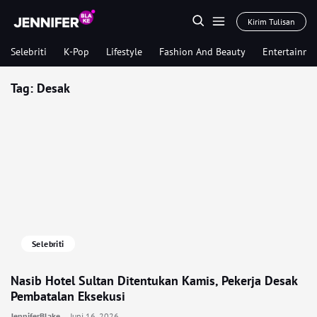
Kirim Tulisan
Selebriti
K-Pop
Lifestyle
Fashion And Beauty
Entertainme
Tag:
Desak
Selebriti
Nasib Hotel Sultan Ditentukan Kamis, Pekerja Desak
Pembatalan Eksekusi
JenniferBlake
Juni 16, 2026