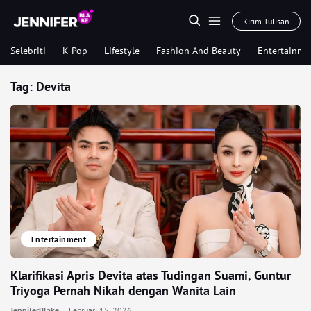
Kirim Tulisan
Selebriti
K-Pop
Lifestyle
Fashion And Beauty
Entertainme
Tag:
Devita
Entertainment
Klarifikasi Apris Devita atas Tudingan Suami, Guntur
Triyoga Pernah Nikah dengan Wanita Lain
JenniferBlake
Februari 15, 2026