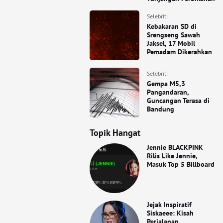
Selebriti
Kebakaran SD di
Srengseng Sawah
Jaksel, 17 Mobil
Pemadam Dikerahkan
Selebriti
Gempa M5,3
Pangandaran,
Guncangan Terasa di
Bandung
Topik Hangat
Jennie BLACKPINK
Rilis Like Jennie,
Masuk Top 5 Billboard
Jejak Inspiratif
Siskaeee: Kisah
Perjalanan,