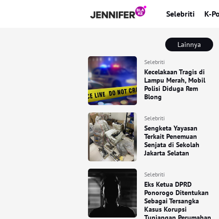
Selebriti
K-P
Lainnya
Selebriti
Kecelakaan Tragis di
Lampu Merah, Mobil
Polisi Diduga Rem
Blong
Selebriti
Sengketa Yayasan
Terkait Penemuan
Senjata di Sekolah
Jakarta Selatan
Selebriti
Eks Ketua DPRD
Ponorogo Ditentukan
Sebagai Tersangka
Kasus Korupsi
Tunjangan Perumahan