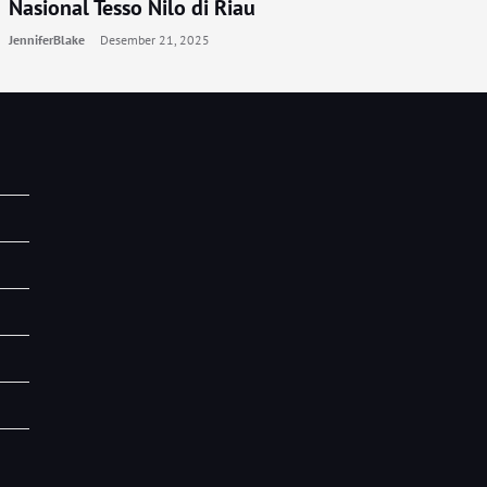
Nasional Tesso Nilo di Riau
JenniferBlake
Desember 21, 2025