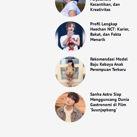
Kecantikan, dan
Kreativitas
Profil Lengkap
Haechan NCT: Karier,
Bakat, dan Fakta
Menarik
Rekomendasi Model
Baju Kebaya Anak
Perempuan Terbaru
Sanha Astro Siap
Mengguncang Dunia
Gastronomi di Film
‘Suunjapbang’