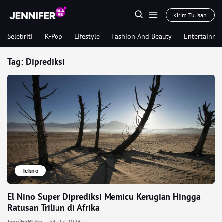
Kirim Tulisan
Selebriti
K-Pop
Lifestyle
Fashion And Beauty
Entertainme
Tag:
Diprediksi
Tekno
El Nino Super Diprediksi Memicu Kerugian Hingga
Ratusan Triliun di Afrika
JenniferBlake
Juli 27, 2026